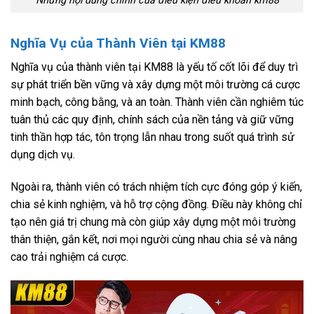
Những nội dung chính của điều kiện điều khoản km88
Nghĩa Vụ của Thành Viên tại KM88
Nghĩa vụ của thành viên tại KM88 là yếu tố cốt lõi để duy trì
sự phát triển bền vững và xây dựng một môi trường cá cược
minh bạch, công bằng, và an toàn. Thành viên cần nghiêm túc
tuân thủ các quy định, chính sách của nền tảng và giữ vững
tinh thần hợp tác, tôn trọng lẫn nhau trong suốt quá trình sử
dụng dịch vụ.
Ngoài ra, thành viên có trách nhiệm tích cực đóng góp ý kiến,
chia sẻ kinh nghiệm, và hỗ trợ cộng đồng. Điều này không chỉ
tạo nên giá trị chung mà còn giúp xây dựng một môi trường
thân thiện, gắn kết, nơi mọi người cùng nhau chia sẻ và nâng
cao trải nghiệm cá cược.