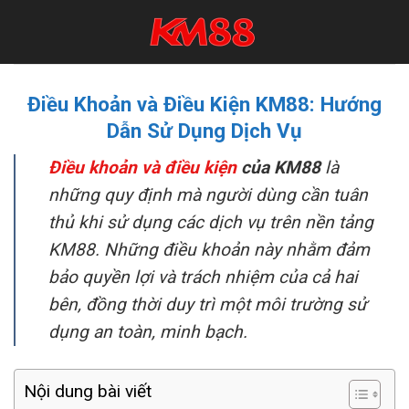
Skip
to
content
Điều Khoản và Điều Kiện KM88: Hướng
Dẫn Sử Dụng Dịch Vụ
Điều khoản và điều kiện
của KM88
là
những quy định mà người dùng cần tuân
thủ khi sử dụng các dịch vụ trên nền tảng
KM88. Những điều khoản này nhằm đảm
bảo quyền lợi và trách nhiệm của cả hai
bên, đồng thời duy trì một môi trường sử
dụng an toàn, minh bạch.
Nội dung bài viết