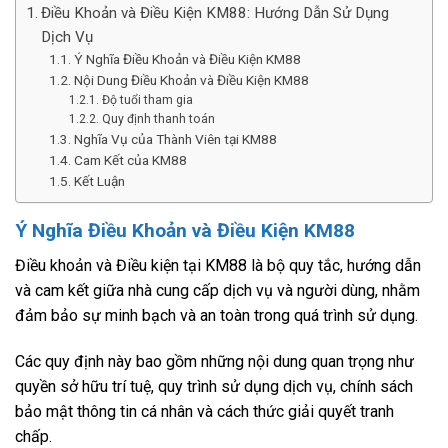
Điều Khoản và Điều Kiện KM88: Hướng Dẫn Sử Dụng
Dịch Vụ
Ý Nghĩa Điều Khoản và Điều Kiện KM88
Nội Dung Điều Khoản và Điều Kiện KM88
Độ tuổi tham gia
Quy định thanh toán
Nghĩa Vụ của Thành Viên tại KM88
Cam Kết của KM88
Kết Luận
Ý Nghĩa Điều Khoản và Điều Kiện KM88
Điều khoản và Điều kiện tại KM88 là bộ quy tắc, hướng dẫn
và cam kết giữa nhà cung cấp dịch vụ và người dùng, nhằm
đảm bảo sự minh bạch và an toàn trong quá trình sử dụng.
Các quy định này bao gồm những nội dung quan trọng như
quyền sở hữu trí tuệ, quy trình sử dụng dịch vụ, chính sách
bảo mật thông tin cá nhân và cách thức giải quyết tranh
chấp.