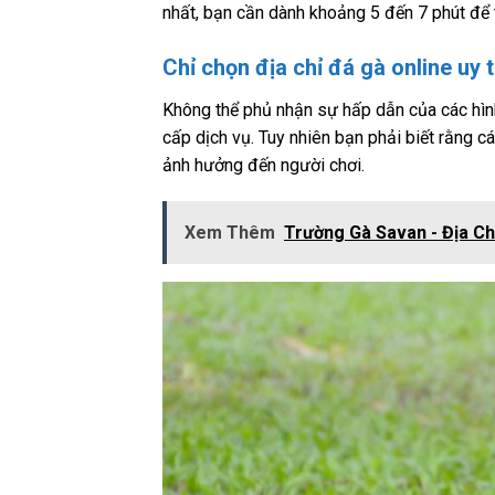
nhất, bạn cần dành khoảng 5 đến 7 phút để th
Chỉ chọn địa chỉ đá gà online uy t
Không thể phủ nhận sự hấp dẫn của các hình
cấp dịch vụ. Tuy nhiên bạn phải biết rằng c
ảnh hưởng đến người chơi.
Xem Thêm
Trường Gà Savan - Địa Ch