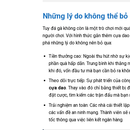
Những lý do không thể bỏ 
Tuy đá gà không còn là một trò chơi mới quá
người chơi. Với hình thức gắn thêm cựa dao
phá những lý do không nên bỏ qua:
Tiền thưởng cao: Ngoài thu hút nhờ sự kịc
phần quà hấp dẫn. Trung bình khi thắng m
khi đó, vốn đầu tư mà bạn cần bỏ ra khô
Theo dõi trực tiếp: Sự phát triển của cô
cựa dao
. Thay vào đó chỉ bằng thiết bị 
đặt cược, tìm kiếm các trận đấu mà bạn
Trải nghiệm an toàn: Các nhà cái thiết l
các vấn đề an ninh mạng. Thành viên sẽ 
tốc thông qua việc liên kết ngân hàng.