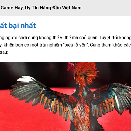
 Game Hay, Uy Tín Hàng Đầu Việt Nam
ất bại nhất
g người chơi cũng không thể vì thế mà chủ quan. Tuyệt đối khôn
uỵ, khiến bạn có một trải nghiệm “siêu lỗ vốn”. Cùng tham khảo các
sau: