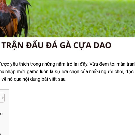
được yêu thích trong những năm trở lại đây. Vừa đem tới màn tran
thu nhập mới, game luôn là sự lựa chọn của nhiều người chơi, đặc
 về nó qua nội dung bài viết sau.
ao
o