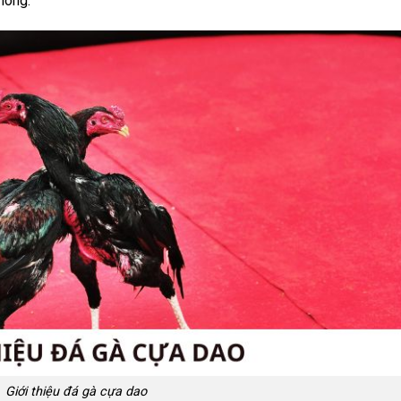
hóng.
Giới thiệu đá gà cựa dao