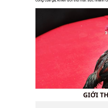
công của gà, khiến đối thủ mất sức nhanh c