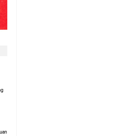
ng
quan