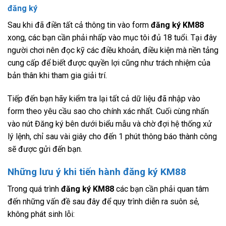
đăng ký
Sau khi đã điền tất cả thông tin vào form
đăng ký KM88
xong, các bạn cần phải nhấp vào mục tôi đủ 18 tuổi. Tại đây
người chơi nên đọc kỹ các điều khoản, điều kiện mà nền tảng
cung cấp để biết được quyền lợi cũng như trách nhiệm của
bản thân khi tham gia giải trí.
Tiếp đến bạn hãy kiểm tra lại tất cả dữ liệu đã nhập vào
form theo yêu cầu sao cho chính xác nhất. Cuối cùng nhấn
vào nút Đăng ký bên dưới biểu mẫu và chờ đợi hệ thống xử
lý lệnh, chỉ sau vài giây cho đến 1 phút thông báo thành công
sẽ được gửi đến bạn.
Những lưu ý khi tiến hành đăng ký KM88
Trong quá trình
đăng ký KM88
các bạn cần phải quan tâm
đến những vấn đề sau đây để quy trình diễn ra suôn sẻ,
không phát sinh lỗi: