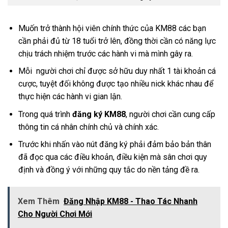
Muốn trở thành hội viên chính thức của KM88 các bạn
cần phải đủ từ 18 tuổi trở lên, đồng thời cần có năng lực
chịu trách nhiệm trước các hành vi mà mình gây ra.
Mỗi người chơi chỉ được sở hữu duy nhất 1 tài khoản cá
cược, tuyệt đối không được tạo nhiều nick khác nhau để
thực hiện các hành vi gian lận.
Trong quá trình
đăng ký KM88
, người chơi cần cung cấp
thông tin cá nhân chính chủ và chính xác.
Trước khi nhấn vào nút đăng ký phải đảm bảo bản thân
đã đọc qua các điều khoản, điều kiện mà sân chơi quy
định và đồng ý với những quy tắc do nền tảng đề ra.
Xem Thêm
Đăng Nhập KM88 - Thao Tác Nhanh
Cho Người Chơi Mới