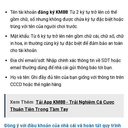
Tên tài khoản
đăng ký KM88
: Từ 2 ký tự trở lên có thể
gồm chữ, số nhưng không được chứa ký tự đặc biệt hoặc
trùng với tên của người chơi trước.
Mật khẩu: Từ 6 ký tự trở lên nên gồm chữ cái, chữ số, chữ
in hoa, in thường cùng ký tự đặc biệt để đảm bảo an toàn
cho tài khoản.
Địa chỉ email/sdt: Nhập chính xác thông tin về SDT hoặc
email thường dùng để nhà cái gửi thông báo tới bạn.
Họ và tên: Ghi đầy đủ tên của bạn giống với thông tin trên
CCCD hoặc thẻ ngân hàng.
Xem Thêm
Tải App KM88 - Trải Nghiệm Cá Cược
Thuận Tiện Trong Tầm Tay
Đồng ý với điều khoản của nhà cái và hoàn tất quy trình