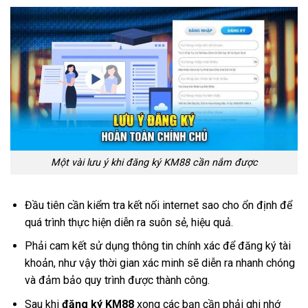
Một vài lưu ý khi đăng ký KM88 cần nắm được
Đầu tiên cần kiểm tra kết nối internet sao cho ổn định để
quá trình thực hiện diễn ra suôn sẻ, hiệu quả.
Phải cam kết sử dụng thông tin chính xác để đăng ký tài
khoản, như vậy thời gian xác minh sẽ diễn ra nhanh chóng
và đảm bảo quy trình được thành công.
Sau khi
đăng ký KM88
xong các bạn cần phải ghi nhớ