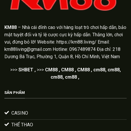
KM88
– Nhà cái đỉnh cao với hàng loạt trò chơi hấp dẫn, bảo
mật tuyệt đối và tỷ lệ cược cực kỳ hấp dẫn. Thắng lớn, chơi
vui, đừng bỏ lỡ! Website: https://km88.living/ Email:
km88living@gmail.com
Hotline: 0967489874 Địa chỉ: 218
Dương Bá Trạc, Phường 1, Quận 8, Hồ Chí Minh, Việt Nam
>>>
SHBET
,
>>>
CM88
,
CM88
,
CM88
,
cm88
,
cm88
,
cm88
,
cm88
,
SẢN PHẨM
CASINO
THỂ THAO