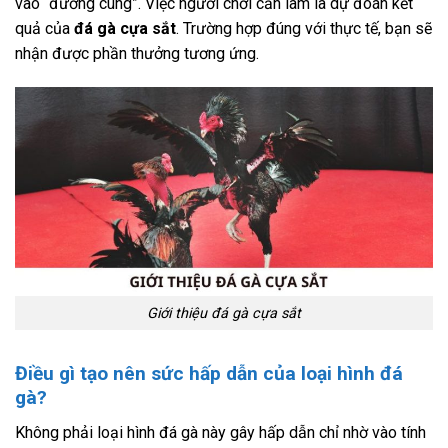
vào “đường cùng”. Việc người chơi cần làm là dự đoán kết
quả của
đá gà cựa sắt
. Trường hợp đúng với thực tế, bạn sẽ
nhận được phần thưởng tương ứng.
Giới thiệu đá gà cựa sắt
Điều gì tạo nên sức hấp dẫn của loại hình đá
gà?
Không phải loại hình đá gà này gây hấp dẫn chỉ nhờ vào tính