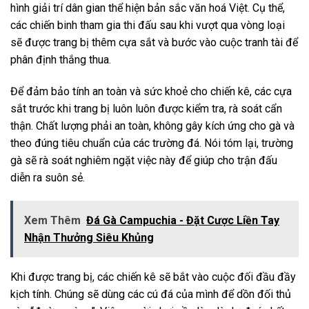
hình giải trí dân gian thể hiện bản sắc văn hoá Việt. Cụ thể,
các chiến binh tham gia thi đấu sau khi vượt qua vòng loại
sẽ được trang bị thêm cựa sắt và bước vào cuộc tranh tài để
phân định thắng thua.
Để đảm bảo tính an toàn và sức khoẻ cho chiến kê, các cựa
sắt trước khi trang bị luôn luôn được kiểm tra, rà soát cẩn
thận. Chất lượng phải an toàn, không gây kích ứng cho gà và
theo đúng tiêu chuẩn của các trường đá. Nói tóm lại, trường
gà sẽ rà soát nghiêm ngặt việc này để giúp cho trận đấu
diễn ra suôn sẻ.
Xem Thêm
Đá Gà Campuchia - Đặt Cược Liền Tay
Nhận Thưởng Siêu Khủng
Khi được trang bị, các chiến kê sẽ bắt vào cuộc đối đầu đầy
kịch tính. Chúng sẽ dùng các cú đá của mình để dồn đối thủ