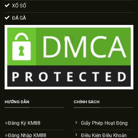
XỔ SỐ
ĐÁ GÀ
HƯỚNG DẪN
CHÍNH SÁCH
⭐Đăng Ký KM88
Giấy Phép Hoạt Động
⭐Đăng Nhập KM88
Điều Kiện Điều Khoản