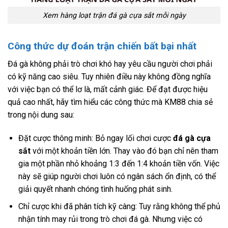
Xem hàng loạt trận đá gà cựa sắt mỗi ngày
Công thức dự đoán trận chiến bất bại nhất
Đá gà không phải trò chơi khó hay yêu cầu người chơi phải
có kỹ năng cao siêu. Tuy nhiên điều này không đồng nghĩa
với việc bạn có thể lơ là, mất cảnh giác. Để đạt được hiệu
quả cao nhất, hãy tìm hiểu các công thức mà KM88 chia sẻ
trong nội dung sau:
Đặt cược thông minh: Bỏ ngay lối chơi cược
đá gà cựa
sắt
với một khoản tiền lớn. Thay vào đó bạn chỉ nên tham
gia một phần nhỏ khoảng 1:3 đến 1:4 khoản tiền vốn. Việc
này sẽ giúp người chơi luôn có ngân sách ổn định, có thể
giải quyết nhanh chóng tình huống phát sinh.
Chỉ cược khi đã phân tích kỹ càng: Tuy rằng không thể phủ
nhận tính may rủi trong trò chơi đá gà. Nhưng việc có