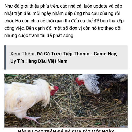
Như đã giới thiệu phía trên, các nhà cái luôn update và cập
nhật trận đấu mỗi ngày nhằm đáp ứng nhu cầu của người
chơi. Họ còn chia sẻ thời gian thi đấu cụ thể để bạn thu xếp
công việc. Bên cạnh đó, một số đơn vị còn hỗ trợ theo dõi
những cuộc tranh tài đã phát sóng.
Xem Thêm
Đá Gà Trực Tiếp Thomo - Game Hay,
Uy Tín Hàng Đầu Việt Nam