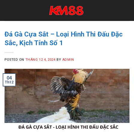
Skip
to
content
Đá Gà Cựa Sắt – Loại Hình Thi Đấu Đặc
Sắc, Kịch Tính Số 1
POSTED ON
THÁNG 12 4, 2024
BY
ADMIN
04
Th12