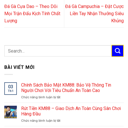
Đá Gà Cựa Dao – Theo Dõi
Đá Gà Campuchia – Đặt Cược
Mọi Trận Đấu Kịch Tính Chất
Liền Tay Nhận Thưởng Siêu
Lượng
Khủng
BÀI VIẾT MỚI
Chính Sách Bảo Mật KM88: Bảo Vệ Thông Tin
03
Người Chơi Với Tiêu Chuẩn An Toàn Cao
Th1
ở
Chức năng bình luận bị tắt
Chính
Sách
Rút Tiền KM88 – Giao Dịch An Toàn Cùng Sân Chơi
Bảo
Hàng Đầu
Mật
ở
Chức năng bình luận bị tắt
KM88:
Rút
Bảo