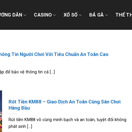
ƯỚNG DẪN
CASINO
XỔ SỐ
ĐÁ GÀ
THỂ T
ông Tin Người Chơi Với Tiêu Chuẩn An Toàn Cao
 để bảo vệ thông tin cá [...]
Rút Tiền KM88 – Giao Dịch An Toàn Cùng Sân Chơi
Hàng Đầu
Rút tiền KM88 vô cùng minh bạch và an toàn, tuyệt đối không
phát sinh [...]