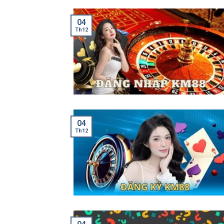
04
Th12
04
Th12