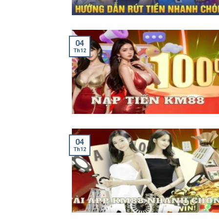
04
Th12
04
Th12