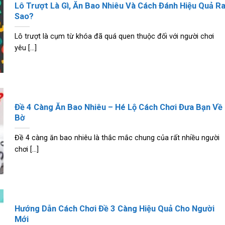
Lô Trượt Là Gì, Ăn Bao Nhiêu Và Cách Đánh Hiệu Quả R
Sao?
Lô trượt là cụm từ khóa đã quá quen thuộc đối với người chơi
yêu [...]
Đề 4 Càng Ăn Bao Nhiêu – Hé Lộ Cách Chơi Đưa Bạn Về
Bờ
Đề 4 càng ăn bao nhiêu là thắc mắc chung của rất nhiều người
chơi [...]
Hướng Dẫn Cách Chơi Đề 3 Càng Hiệu Quả Cho Người
Mới